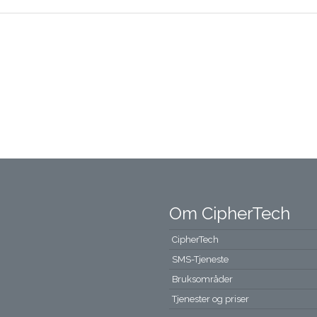
Om CipherTech
CipherTech
SMS-Tjeneste
Bruksområder
Tjenester og priser