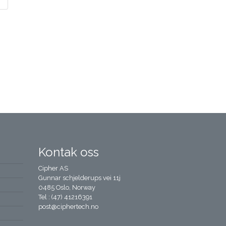
Kontak oss
Cipher AS
Gunnar schjelderups vei 11j
0485 Oslo, Norway
Tel : (47) 41216391
post@ciphertech.no