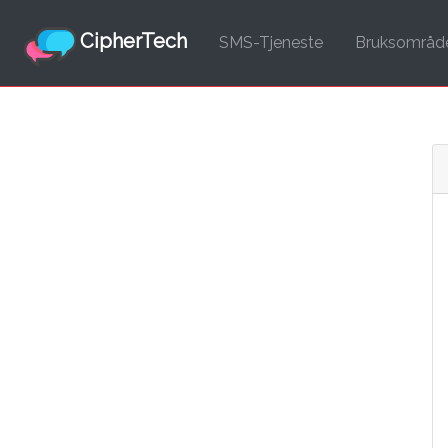
CipherTech
SMS-Tjeneste
(current)
Bruksområd